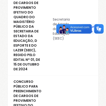
Configurações avançadas de cookies
DE CARGOS DE
Para mais informações sobre como utilizamos os cookies, veja
PROVIMENTO
nossa
política de cookies
.
EFETIVO DO
QUADRO DO
Secretaria
Cookies obrigatórios para o
MAGISTÉRIO
de Estado
PÚBLICO DA
Concurso
funcionamento do site.
da
SECRETARIA DE
Público
Educação
Cookies de personalização.
ESTADO DA
(SEEC)
Cookies de terceiros.
EDUCAÇÃO, D
ESPORTE E DO
LAZER (SEEC),
REGIDO PELO
Cancelar
Salvar
EDITAL N° 01, DE
15 DE OUTUBRO
DE 2024
CONCURSO
PÚBLICO PARA
PREENCHIMENTO
DE CARGOS DE
PROVIMENTO
EFETIVO DO