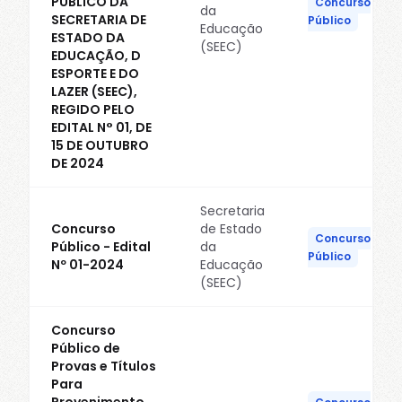
PÚBLICO DA
Concurso
da
SECRETARIA DE
Público
Educação
ESTADO DA
(SEEC)
EDUCAÇÃO, D
ESPORTE E DO
LAZER (SEEC),
REGIDO PELO
EDITAL N° 01, DE
15 DE OUTUBRO
DE 2024
Secretaria
Concurso
de Estado
Concurso
Público - Edital
da
Público
Nº 01-2024
Educação
(SEEC)
Concurso
Público de
Provas e Títulos
Para