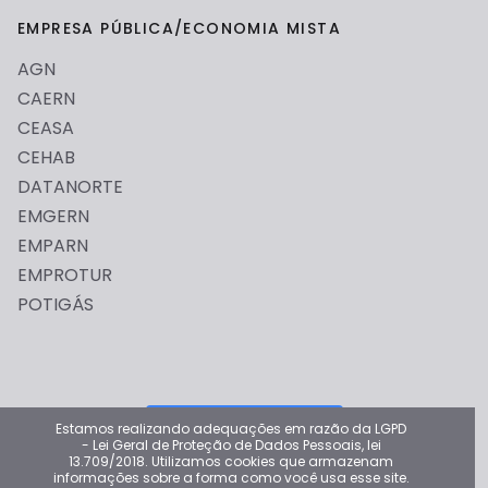
EMPRESA PÚBLICA/ECONOMIA MISTA
AGN
CAERN
CEASA
CEHAB
DATANORTE
EMGERN
EMPARN
EMPROTUR
POTIGÁS
Dê sua opinião
Estamos realizando adequações em razão da LGPD
- Lei Geral de Proteção de Dados Pessoais, lei
13.709/2018. Utilizamos cookies que armazenam
Por favor deixe sua opinião para ajudar a melhorar o Portal
informações sobre a forma como você usa esse site.