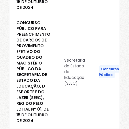
15 DE OUTUBRO
DE 2024
CONCURSO
PÚBLICO PARA
PREENCHIMENTO
DE CARGOS DE
PROVIMENTO
EFETIVO DO
QUADRO DO
Secretaria
MAGISTÉRIO
de Estado
PÚBLICO DA
Concurso
da
SECRETARIA DE
Público
Educação
ESTADO DA
(SEEC)
EDUCAÇÃO, D
ESPORTE E DO
LAZER (SEEC),
REGIDO PELO
EDITAL N° 01, DE
15 DE OUTUBRO
DE 2024