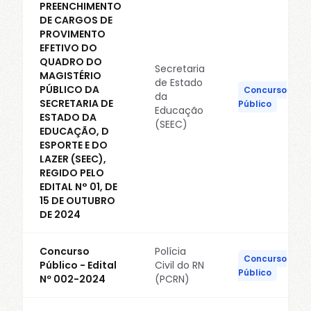
PREENCHIMENTO
DE CARGOS DE
PROVIMENTO
EFETIVO DO
QUADRO DO
Secretaria
MAGISTÉRIO
de Estado
PÚBLICO DA
Concurso
da
SECRETARIA DE
Público
Educação
ESTADO DA
(SEEC)
EDUCAÇÃO, D
ESPORTE E DO
LAZER (SEEC),
REGIDO PELO
EDITAL N° 01, DE
15 DE OUTUBRO
DE 2024
Concurso
Polícia
Concurso
Público - Edital
Civil do RN
Público
Nº 002-2024
(PCRN)