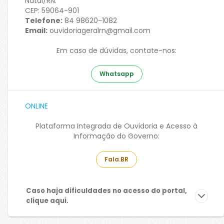
Natal/RN.
CEP: 59064-901
Telefone:
84 98620-1082
Email:
ouvidoriageralrn@gmail.com
Em caso de dúvidas, contate-nos:
Whatsapp
ONLINE
Plataforma Integrada de Ouvidoria e Acesso à
Informação do Governo:
Fala.BR
Caso haja dificuldades no acesso do portal,
clique aqui.
Há situações onde o navegador pode apresentar o