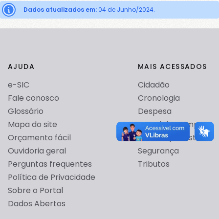
erro abaixo:
Dados atualizados em:
04 de Junho/2024.
AJUDA
MAIS ACESSADOS
Configurações avançadas de cookies
e-SIC
Cidadão
Para mais informações sobre como utilizamos os cookies, veja
nossa
política de cookies
.
Fale conosco
Cronologia
Glossário
Despesa
Cookies obrigatórios para o
Mapa do site
Portal de Compras
funcionamento do site.
Orçamento fácil
Receita prevista
Cookies de personalização.
Isso se deve pelo fato do certificado de segurança
Ouvidoria geral
Segurança
Cookies de terceiros.
não estar pré-registrado no navegador.
Perguntas frequentes
Tributos
Política de Privacidade
Para resolver esse problema, basta clicar no botão
Cancelar
Salvar
"Avançado" e em seguida clicar no "Ir para
Sobre o Portal
sistema.ouvidoria.gov.br (não seguro)".
Dados Abertos