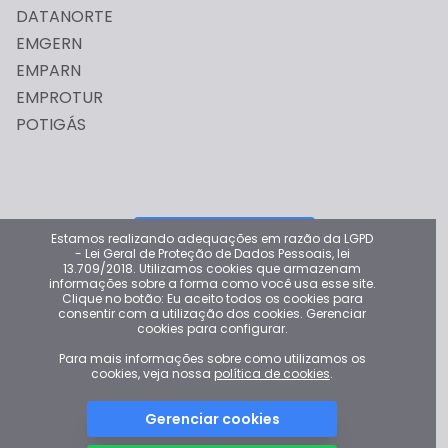
DATANORTE
EMGERN
EMPARN
EMPROTUR
POTIGÁS
Dê sua opinião
Estamos realizando adequações em razão da LGPD
- Lei Geral de Proteção de Dados Pessoais, lei
13.709/2018. Utilizamos cookies que armazenam
Por favor deixe sua opinião para ajudar a melhorar o Portal
informações sobre a forma como você usa esse site.
da Transparência
Clique no botão: Eu aceito todos os cookies para
consentir com a utilização dos cookies. Gerenciar
cookies para configurar.
Para mais informações sobre como utilizamos os
cookies, veja nossa
política de cookies
.
Gerenciar cookies
© 2022 - Portal da Transparência do Rio Grande do Norte -