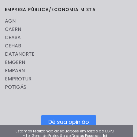
EMPRESA PÚBLICA/ECONOMIA MISTA
AGN
CAERN
CEASA
CEHAB
DATANORTE
EMGERN
EMPARN
EMPROTUR
POTIGÁS
Dê sua opinião
Estamos realizando adequações em razão da LGPD
Por favor deixe sua opinião para ajudar a melhorar o Portal
- Lei Geral de Proteção de Dados Pessoais, lei