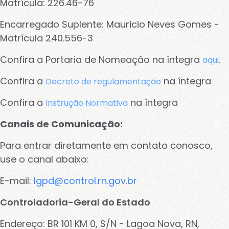
Matrícula: 226.46-76
Encarregado Suplente: Mauricio Neves Gomes -
Cancelar
Salvar
Matrícula 240.556-3
Confira a Portaria de Nomeação na íntegra
.
aqui
Confira a
na íntegra
Decreto de regulamentação
Confira a
na íntegra
Instrução Normativa
Canais de Comunicação:
Para entrar diretamente em contato conosco,
use o canal abaixo:
E-mail:
lgpd@control.rn.gov.br
Controladoria-Geral do Estado
Endereço: BR 101 KM 0, S/N - Lagoa Nova, RN,