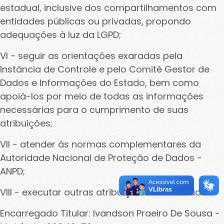
estadual, inclusive dos compartilhamentos com
entidades públicas ou privadas, propondo
adequações à luz da LGPD;
VI - seguir as orientações exaradas pela
Instância de Controle e pelo Comitê Gestor de
Dados e Informações do Estado, bem como
apoiá-los por meio de todas as informações
necessárias para o cumprimento de suas
Configurações avançadas de cookies
atribuições;
Para mais informações sobre como utilizamos os cookies, veja
nossa
política de cookies
.
VII - atender às normas complementares da
Autoridade Nacional de Proteção de Dados -
Cookies obrigatórios para o
ANPD;
funcionamento do site.
VIII - executar outras atribuições normatizadas.
Cookies de personalização.
Encarregado Titular: Ivandson Praeiro De Sousa -
Cookies de terceiros.