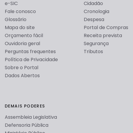
e-SIC
Cidadão
Então, teremos a listagem de todos os
Fale conosco
Cronologia
estados disponíveis. Selecionaremos a
opção "RN".
Glossário
Despesa
Mapa do site
Portal de Compras
Orçamento fácil
Receita prevista
Ouvidoria geral
Segurança
Perguntas frequentes
Tributos
Política de Privacidade
Sobre o Portal
Após isso, clicaremos no botão de "Filtrar" à
direita da página.
Dados Abertos
DEMAIS PODERES
Desta forma, serão exibidas somente as
informações pertinentes ao estado do Rio
Assembleia Legislativa
Grande do Norte.
Defensoria Pública