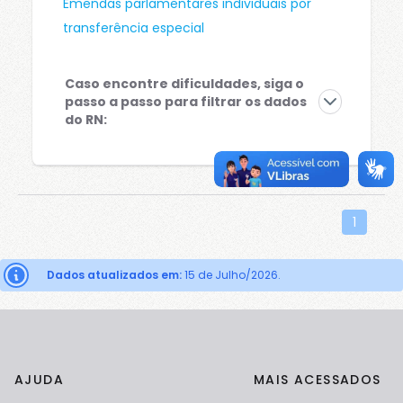
Emendas parlamentares individuais por
transferência especial
Configurações avançadas de cookies
Caso encontre dificuldades, siga o
Para mais informações sobre como utilizamos os cookies, veja
nossa
política de cookies
.
passo a passo para filtrar os dados
do RN:
Cookies obrigatórios para o
funcionamento do site.
Selecione o ícone de filtro no canto
Cookies de personalização.
superior direito da página:
Cookies de terceiros.
1
Cancelar
Salvar
Dados atualizados em:
15 de Julho/2026.
Em seguida, aparecerão diversos campos
de filtros. Mas iremos nos atentar somente
ao de "UF".
AJUDA
MAIS ACESSADOS