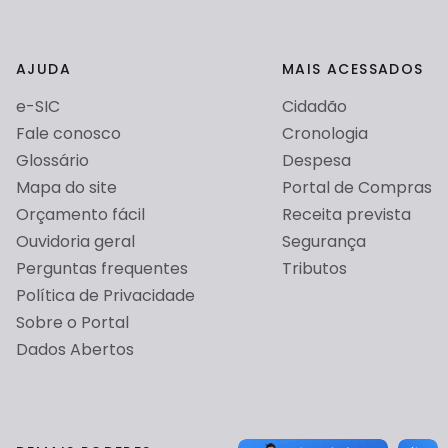
AJUDA
MAIS ACESSADOS
e-SIC
Cidadão
Fale conosco
Cronologia
Glossário
Despesa
Mapa do site
Portal de Compras
Orçamento fácil
Receita prevista
Ouvidoria geral
Segurança
Perguntas frequentes
Tributos
Política de Privacidade
Sobre o Portal
Configurações avançadas de cookies
Dados Abertos
Para mais informações sobre como utilizamos os cookies, veja
nossa
política de cookies
.
Cookies obrigatórios para o