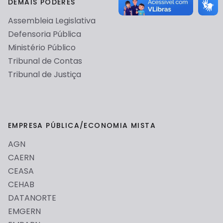
DEMAIS PODERES
funcionamento do site.
Cookies de personalização.
Assembleia Legislativa
Cookies de terceiros.
Defensoria Pública
Ministério Público
Tribunal de Contas
Cancelar
Salvar
Tribunal de Justiça
EMPRESA PÚBLICA/ECONOMIA MISTA
AGN
CAERN
CEASA
CEHAB
DATANORTE
EMGERN