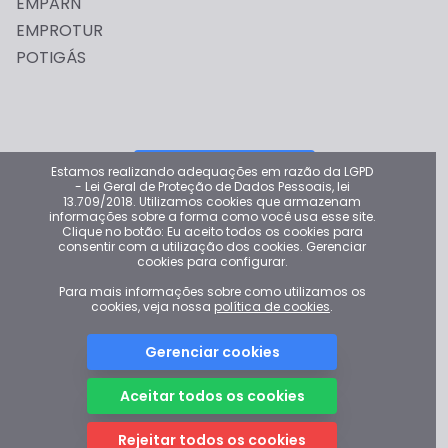
EMPARN
EMPROTUR
POTIGÁS
Dê sua opinião
Estamos realizando adequações em razão da LGPD
- Lei Geral de Proteção de Dados Pessoais, lei
13.709/2018. Utilizamos cookies que armazenam
Por favor deixe sua opinião para ajudar a melhorar o Portal
informações sobre a forma como você usa esse site.
da Transparência
Clique no botão: Eu aceito todos os cookies para
consentir com a utilização dos cookies. Gerenciar
cookies para configurar.
Para mais informações sobre como utilizamos os
cookies, veja nossa
política de cookies
.
Gerenciar cookies
© 2022 - Portal da Transparência do Rio Grande do Norte -
Controladoria Geral do Estado
Aceitar todos os cookies
Desenvolvimento:
Controladoria Geral do Estado do Rio Grande do Norte
Rejeitar todos os cookies