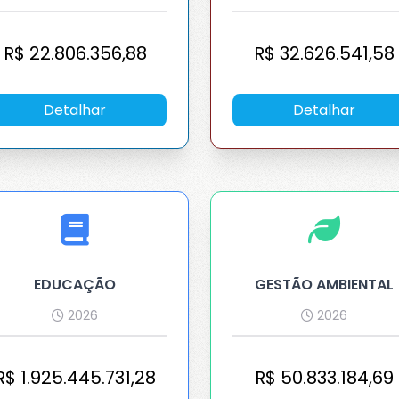
R$
22.806.356,88
R$
32.626.541,58
Detalhar
Detalhar
EDUCAÇÃO
GESTÃO AMBIENTAL
2026
2026
ções avançadas de cookies
R$
1.925.445.731,28
R$
50.833.184,69
ções sobre como utilizamos os cookies, veja nossa
política de cookies
.