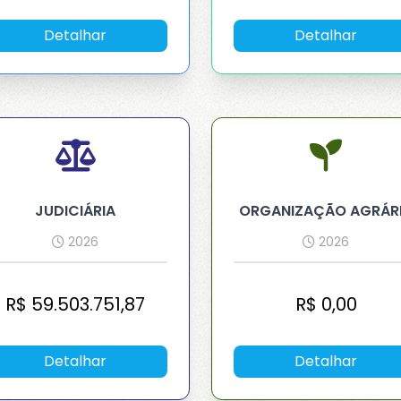
s obrigatórios para o funcionamento do site.
Detalhar
Detalhar
es de personalização.
s de terceiros.
Cancelar
Salvar
JUDICIÁRIA
ORGANIZAÇÃO AGRÁR
2026
2026
R$
59.503.751,87
R$
0,00
Detalhar
Detalhar