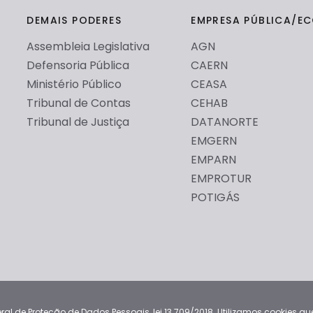
DEMAIS PODERES
EMPRESA PÚBLICA/E
Assembleia Legislativa
AGN
Defensoria Pública
CAERN
Ministério Público
CEASA
Tribunal de Contas
CEHAB
Tribunal de Justiça
DATANORTE
EMGERN
EMPARN
EMPROTUR
POTIGÁS
l de Proteção de Dados Pessoais, lei 13.709/2018. Utilizamos cookies qu